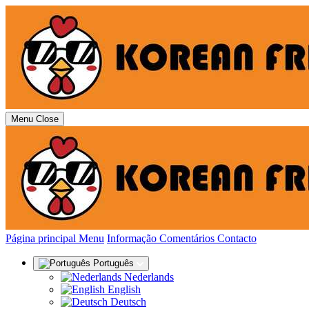
Menu
Close
(actual)
Página principal
Menu
Informação
Comentários
Contacto
Português
Nederlands
English
Deutsch