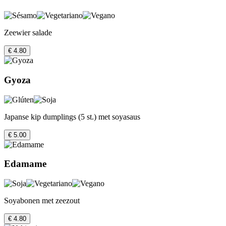
Zeewier salade
€ 4.80
Gyoza
Japanse kip dumplings (5 st.) met soyasaus
€ 5.00
Edamame
Soyabonen met zeezout
€ 4.80